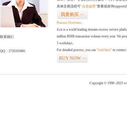
具体交易流程可
“点击这里”
查看或咨询support@
我要购买
>>
Process Overview:
4.cn is a world leading domain escrow service plat
million RMB transaction volume every year. We promi
联系我们
5 workdays.
For detailed process, you can
“visit here”
or contact
QQ：2726103981
BUY NOW
>>
Copyright © 1998 -2025 ww