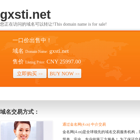
gxsti.net
您正在访问的域名可以转让!This domain name is for sale!
一口价出售中！
域名
gxsti.net
Domain Name:
售价
CNY 25997.00
Listing Price:
立即购买
BUY NOW
>>
>>
域名交易方式：
通过金名网(4.cn) 中介交易
金名网(4.cn)是全球领先的域名交易服务机
简单、安全、专业的第三方服务！ 为了保证交